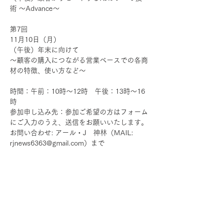
術 ～Advance～
第7回
11月10日（月）
（午後）年末に向けて
～顧客の購入につながる営業ベースでの各商
材の特徴、使い方など～
時間：午前：10時～12時　午後：13時～16
時
参加申し込み先：参加ご希望の方はフォーム
にご入力のうえ、送信をお願いいたします。
お問い合わせ: アール・J　神林（MAIL: 
rjnews6363@gmail.com）まで
※ 参加人数が定員に満たない場合は、やむ
をえず中止となる場合があります。