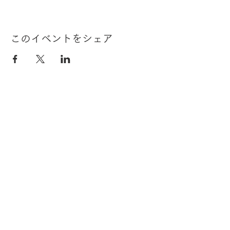
このイベントをシェア
THE SALON STYLE MAGAZINE by R-JAPAN は、株式会社
アール・Jが運営する、美容師専門の情報サイトになりま
す。美容室の経営、商品、技術などについて役立つ情報を発
信してまいりますので、楽しみにしていてください。また、
全国でイベント・セミナーも開催しておりますので、お越し
ください。
〒561-0802 大阪府豊中市曽根東町2-3-16 TEL:
06-6867-
6363
MAIL：
salon.style.zine@gmail.com