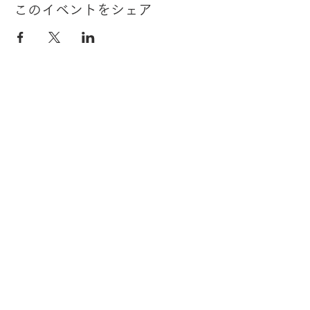
このイベントをシェア
THE SALON STYLE MAGAZINE by R-JAPAN は、株式会社
アール・Jが運営する、美容師専門の情報サイトになりま
す。美容室の経営、商品、技術などについて役立つ情報を発
信してまいりますので、楽しみにしていてください。また、
全国でイベント・セミナーも開催しておりますので、お越し
ください。
〒561-0802 大阪府豊中市曽根東町2-3-16 TEL:
06-6867-
6363
MAIL：
salon.style.zine@gmail.com