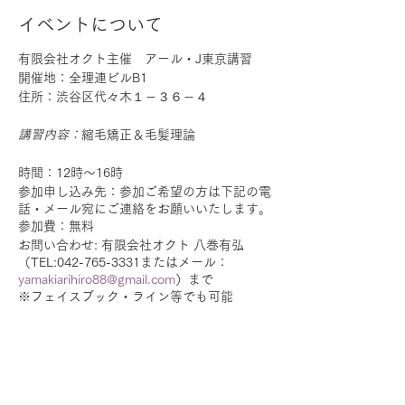
イベントについて
有限会社オクト主催 アール・J東京講習
開催地：全理連ビルB1
住所：渋谷区代々木１－３６－４
講習内容：
縮毛矯正＆毛髪理論
時間：12時～16時
参加申し込み先：参加ご希望の方は下記の電
話・メール宛にご連絡をお願いいたします。
参加費：無料
お問い合わせ: 有限会社オクト 八巻有弘
（TEL:042-765-3331またはメール：
yamakiarihiro88@gmail.com
）まで
※フェイスブック・ライン等でも可能