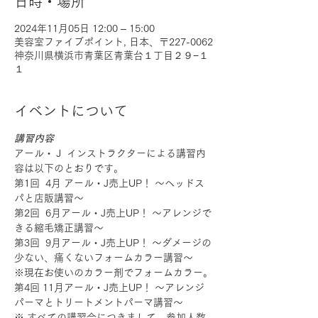
日時・場所
2024年11月05日 12:00 – 15:00
美容室ファイブポイント, 日本、〒227-0062
神奈川県横浜市青葉区青葉台１丁目２９−１
１
イベントについて
講習内容
アール・Ｊ インストラクターによる講習内
容は以下のとおりです。
第1回  4月 アール・J売上UP！ ～ヘッドス
パと店販講習～
第2回  6月アール・J売上UP！ ～アレンジで
きる縮毛矯正講習～
第3回  9月アール・J売上UP！ ～ダメージの
少ない、痛くないフォームカラー講習～
※現在お使いのカラー剤でフォームカラー。
第4回 11月アール・J売上UP！ ～アレンジ
パーマとトリートメントパーマ講習～
※ すべての講習会につきまして、参加人数