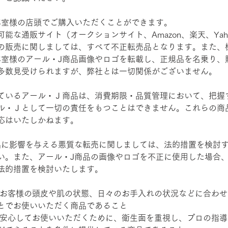
容室様の店頭でご購入いただくことができます。
能な通販サイト（オークションサイト、Amazon、楽天、Yah
の販売に関しましては、すべて不正転売品となります。また、
容室様のアール・J商品画像やロゴを転載し、正規品を名乗り、
多数見受けられますが、弊社とは一切関係がございません。
ているアール・Ｊ商品は、消費期限・品質管理において、把握
ル・Ｊとして一切の責任をもつことはできません。これらの商
応はいたしかねます。
品に影響を与える悪質な転売に関しましては、法的措置を検討
い。また、アール・J商品の画像やロゴを不正に使用した場合
法的措置を検討いたします。
、お客様の頭皮や肌の状態、日々のお手入れの状況などに合わ
とでお使いいただく商品であること
、安心してお使いいただくために、衛生面を重視し、プロの指