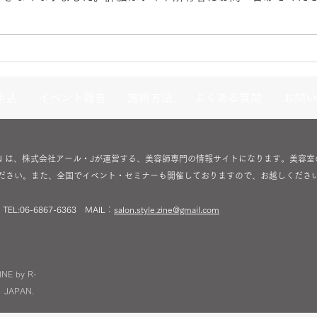
R-jpn Present 2026
Kot
workshop（帝国ホテル大
キャ
阪）
申込
イベント報告
施術方法
よくある質問
お問い
 by R-JAPAN は、株式会社アール・Jが運営する、美容師専門の情報サイトになりま
ださい。また、全国でイベント・セミナーも開催しておりますので、お越しくださ
L:06-6867-6363 MAIL：
salon.style.zine@gmail.com
NE by R-
JAPAN.