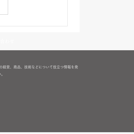
e King アイロンシリーズ
ンペーンのご案内
合わせ
す。美容室の経営、商品、技術などについて役立つ情報を発
い。