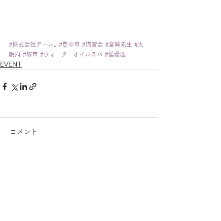
#株式会社アールJ
#豊中市
#講習会
#宮崎先生
#大
阪府
#堺市
#ウォーターオイルスパ
#循環器
EVENT
コメント
コメントを追加…