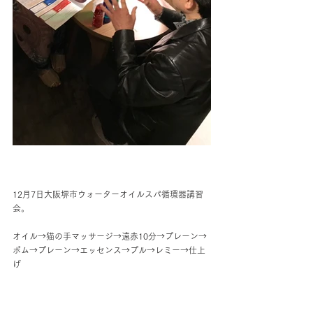
12月7日大阪堺市ウォーターオイルスパ循環器講習
会。
オイル→猫の手マッサージ→遠赤10分→プレーン→
ポム→プレーン→エッセンス→プル→レミー→仕上
げ