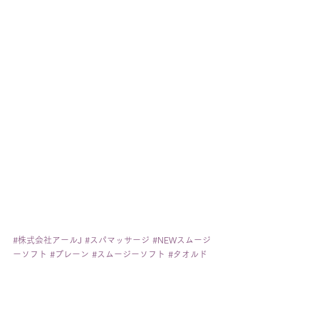
#株式会社アールJ
#スパマッサージ
#NEWスムージ
ーソフト
#プレーン
#スムージーソフト
#タオルド
ライ
#レミー
#ノンテンションブロー
#毛髪改善ト
リートメント
HOW TO