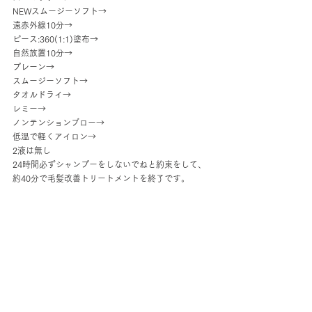
NEWスムージーソフト→
遠赤外線10分→
ピース:360(1:1)塗布→
自然放置10分→
プレーン→
スムージーソフト→
タオルドライ→
レミー→
ノンテンションブロー→
低温で軽くアイロン→
2液は無し
24時間必ずシャンプーをしないでねと約束をして、
約40分で毛髪改善トリートメントを終了です。