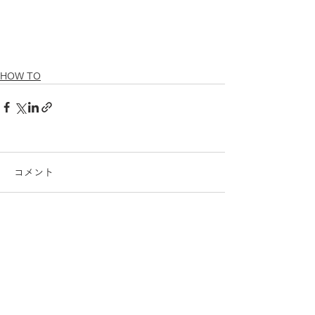
HOW TO
コメント
コメントを追加…
THE SALON STYLE MAGAZINE by R-JAPAN は、株式会社